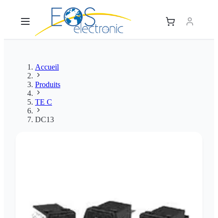
Accueil
Produits
TE C
DC13