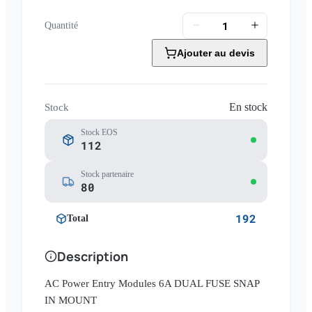
Quantité
Ajouter au devis
En stock
Stock
Stock EOS
112
Stock partenaire
80
192
Total
Description
AC Power Entry Modules 6A DUAL FUSE SNAP
IN MOUNT