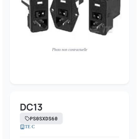
Photo non contractuelle
DC13
PS0SXDS60
TE C