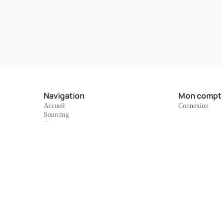
Navigation
Mon compt
Accueil
Connexion
Sourcing
Nos marques
Catalogues
Rachat de stock
Contact
EOS E