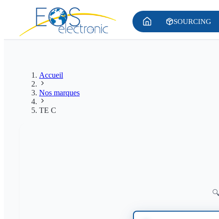
SOURCING
Accueil
Nos marques
TE C

TE C