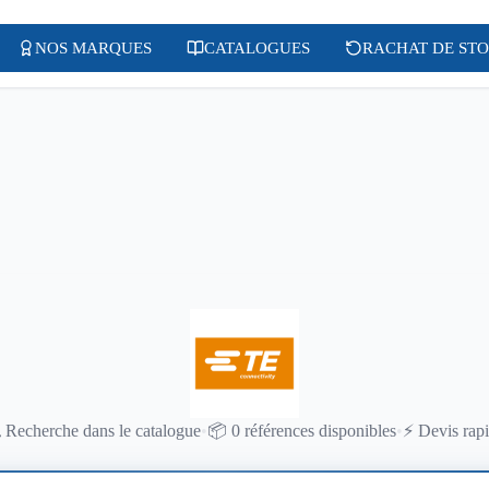
NOS MARQUES
CATALOGUES
RACHAT DE ST

Recherche dans le catalogue
•
📦
0 références disponibles
•
⚡
Devis rap