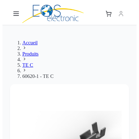
Accueil
Produits
TE C
60620-1 - TE C