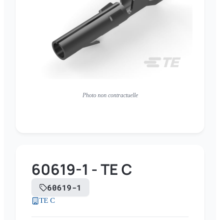
Photo non contractuelle
60619-1 - TE C
60619-1
TE C