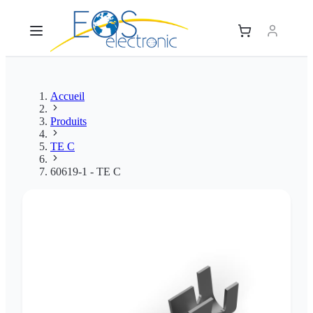
Accueil
Produits
TE C
60619-1 - TE C