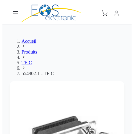
Accueil
Produits
TE C
554902-1 - TE C