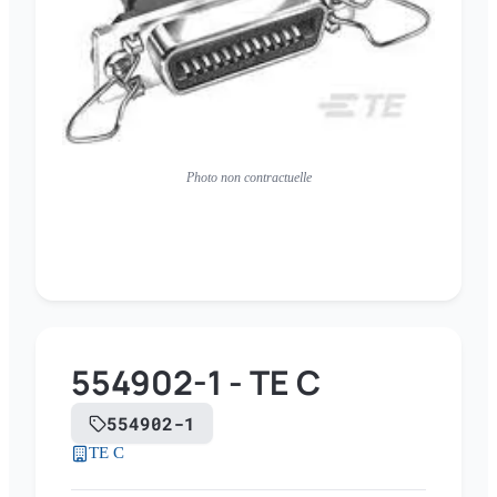
Photo non contractuelle
554902-1 - TE C
554902-1
TE C