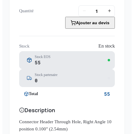
Quantité
Ajouter au devis
En stock
Stock
Stock EOS
55
Stock partenaire
0
55
Total
Description
Connector Header Through Hole, Right Angle 10
position 0.100" (2.54mm)