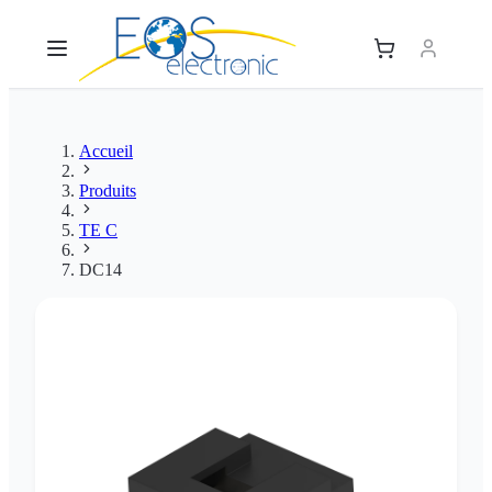
Accueil
Produits
TE C
DC14