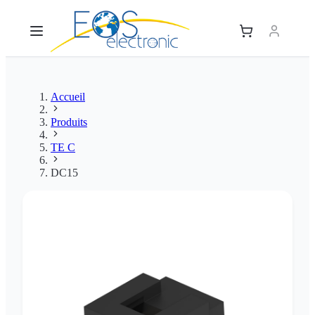
Accueil
Produits
TE C
DC15