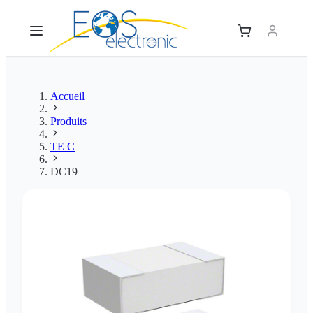
Accueil
Produits
TE C
DC19