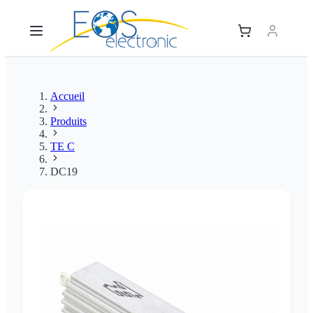
Accueil
Produits
TE C
DC19