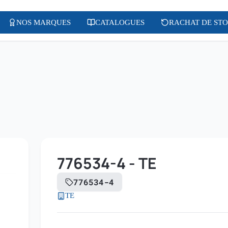
NOS MARQUES
CATALOGUES
RACHAT DE ST
776534-4 - TE
776534-4
TE