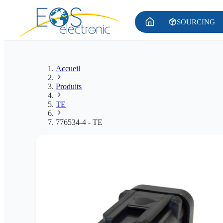
SOURCING
Accueil
Produits
TE
776534-4 - TE