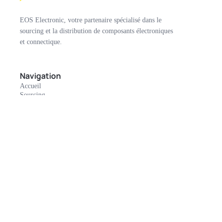
EOS Electronic, votre partenaire spécialisé dans le
sourcing et la distribution de composants électroniques
et connectique.
Navigation
Accueil
Sourcing
Nos marques
Catalogues
Rachat de stock
Contact
Mon compte
Connexion
Informations légales
Conditions d'utilisation
Mentions Légales
Politique de cookies