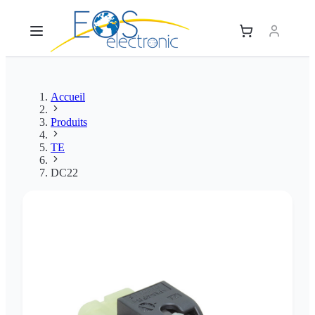
Accueil
Produits
TE
DC22