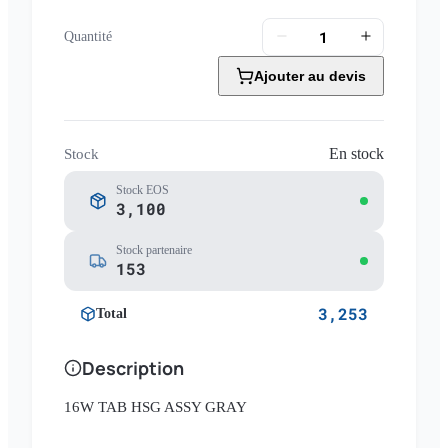
Quantité
Ajouter au devis
En stock
Stock
Stock EOS
3,100
Stock partenaire
153
3,253
Total
Description
16W TAB HSG ASSY GRAY