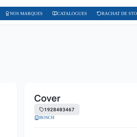
NOS MARQUES
CATALOGUES
RACHAT DE ST
Cover
1928403467
BOSCH