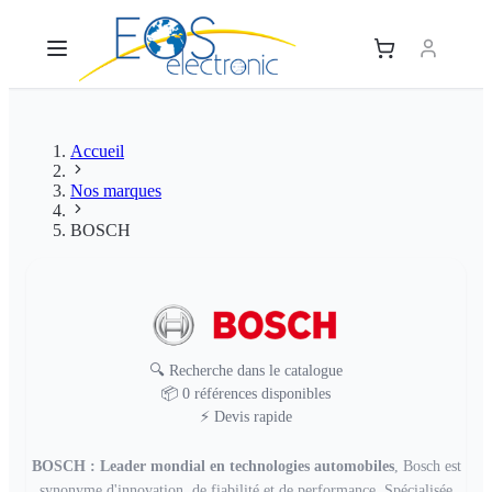
Accueil
Nos marques
BOSCH
🔍
Recherche dans le catalogue
BOSCH
📦
0 références disponibles
⚡
Devis rapide
BOSCH : Leader mondial en technologies automobiles
, Bosch est
synonyme d'innovation, de fiabilité et de performance. Spécialisée