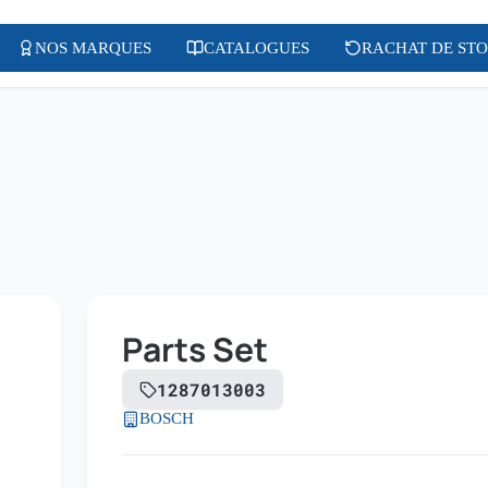
NOS MARQUES
CATALOGUES
RACHAT DE ST
Parts Set
1287013003
BOSCH