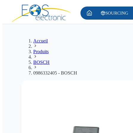
SOURCING
Accueil
Produits
BOSCH
0986332405 - BOSCH