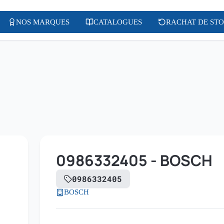
NOS MARQUES
CATALOGUES
RACHAT DE ST
0986332405 - BOSCH
0986332405
BOSCH