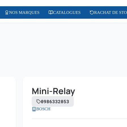
NOS MARQUES
CATALOGUES
RACHAT DE ST
Mini-Relay
0986332053
BOSCH