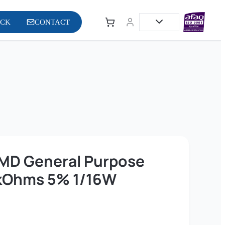
OCK
CONTACT
 SMD General Purpose
7kOhms 5% 1/16W