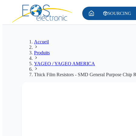
SOURCING
Accueil
Produits
YAGEO / YAGEO AMERICA
Thick Film Resistors - SMD General Purpose Chip