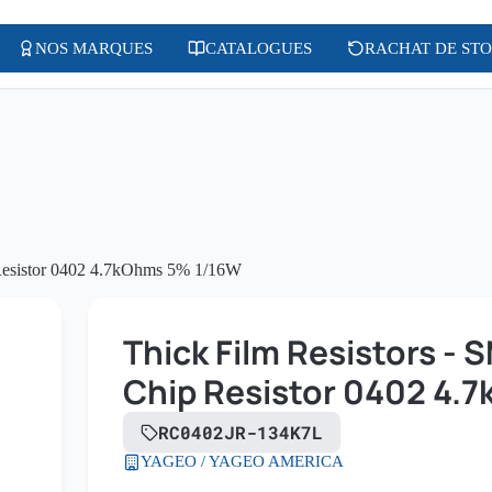
NOS MARQUES
CATALOGUES
RACHAT DE ST
 Resistor 0402 4.7kOhms 5% 1/16W
Thick Film Resistors -
Chip Resistor 0402 4.
RC0402JR-134K7L
YAGEO / YAGEO AMERICA