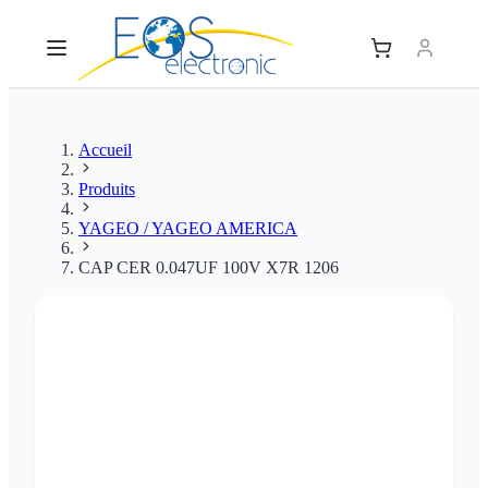
Accueil
Produits
YAGEO / YAGEO AMERICA
CAP CER 0.047UF 100V X7R 1206