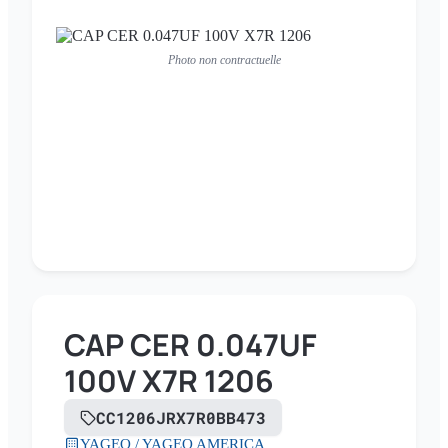
Photo non contractuelle
CAP CER 0.047UF
100V X7R 1206
CC1206JRX7R0BB473
YAGEO / YAGEO AMERICA