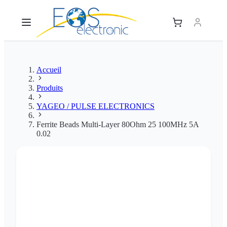
Accueil
Produits
YAGEO / PULSE ELECTRONICS
Ferrite Beads Multi-Layer 80Ohm 25 100MHz 5A
0.02