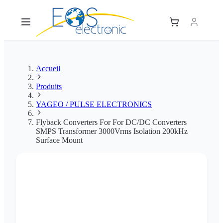
Accueil
Produits
YAGEO / PULSE ELECTRONICS
Flyback Converters For For DC/DC Converters
SMPS Transformer 3000Vrms Isolation 200kHz
Surface Mount