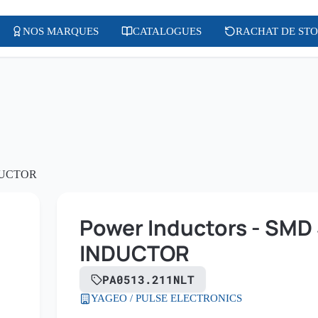
NOS MARQUES
CATALOGUES
RACHAT DE ST
NDUCTOR
Power Inductors - SM
INDUCTOR
PA0513.211NLT
YAGEO / PULSE ELECTRONICS