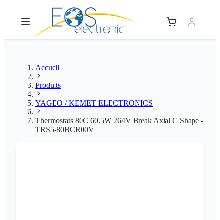
Accueil
Produits
YAGEO / KEMET ELECTRONICS
Thermostats 80C 60.5W 264V Break Axial C Shape -
TRS5-80BCR00V