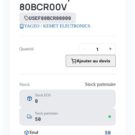
80BCR00V
USEF80BCR00000
YAGEO / KEMET ELECTRONICS
Quantité
Ajouter au devis
Stock partenaire
Stock
Stock EOS
0
Stock partenaire
50
50
Total