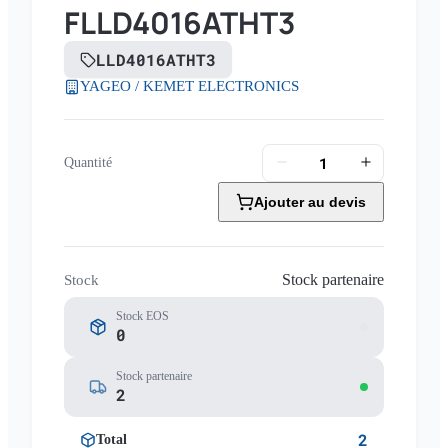
FLLD4016ATHT3
LLD4016ATHT3
YAGEO / KEMET ELECTRONICS
Quantité
Ajouter au devis
Stock partenaire
Stock
Stock EOS
0
Stock partenaire
2
2
Total