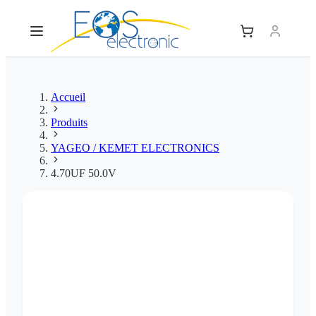
Accueil
Produits
YAGEO / KEMET ELECTRONICS
4.70UF 50.0V