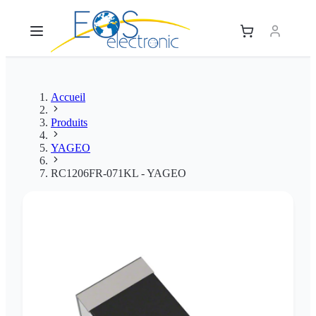
Accueil
Produits
YAGEO
RC1206FR-071KL - YAGEO