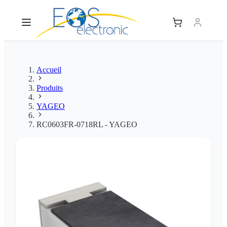
Accueil
Produits
YAGEO
RC0603FR-0718RL - YAGEO