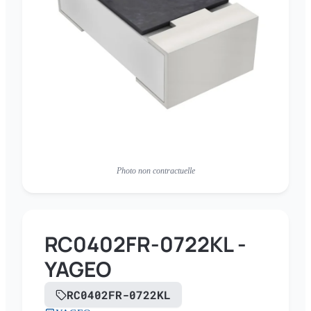
Photo non contractuelle
RC0402FR-0722KL -
YAGEO
RC0402FR-0722KL