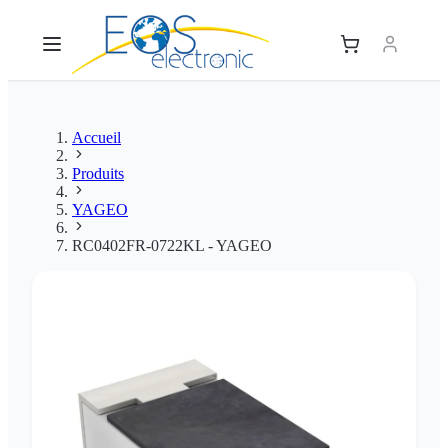
Accueil
Produits
YAGEO
RC0402FR-0722KL - YAGEO