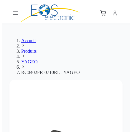
Accueil
Produits
YAGEO
RC0402FR-0710RL - YAGEO