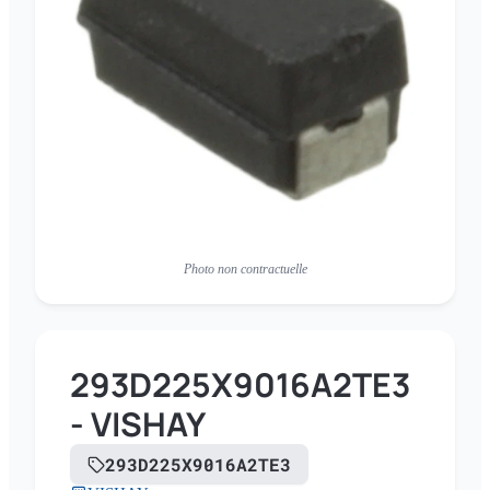
Photo non contractuelle
293D225X9016A2TE3
- VISHAY
293D225X9016A2TE3