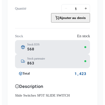
Quantité
Ajouter au devis
En stock
Stock
Stock EOS
560
Stock partenaire
863
1,423
Total
Description
Slide Switches SP3T SLIDE SWITCH