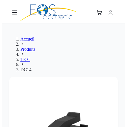
Accueil
Produits
TE C
DC14