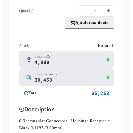
Quantité
Ajouter au devis
En stock
Stock
Stock EOS
4,800
Stock partenaire
30,458
35,258
Total
Description
6 Rectangular Connectors - Housings Receptacle
Black 0.118" (3.00mm)