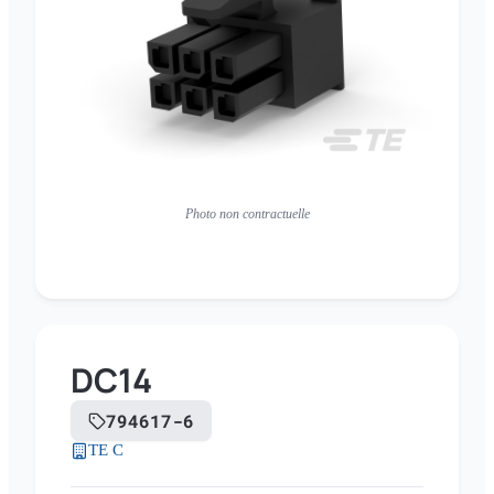
Photo non contractuelle
DC14
794617-6
TE C