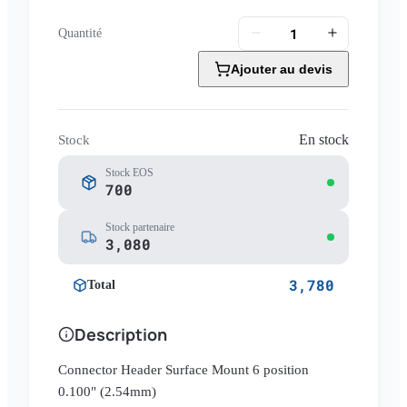
Quantité
Ajouter au devis
En stock
Stock
Stock EOS
700
Stock partenaire
3,080
3,780
Total
Description
Connector Header Surface Mount 6 position
0.100" (2.54mm)