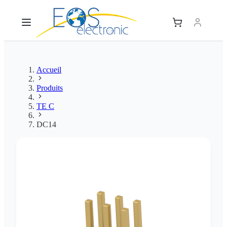
Accueil
Produits
TE C
DC14