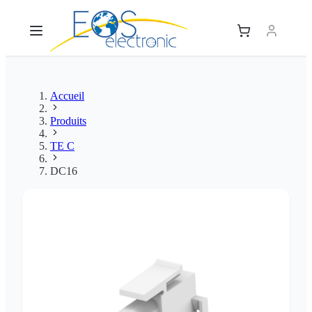
Accueil
Produits
TE C
DC16