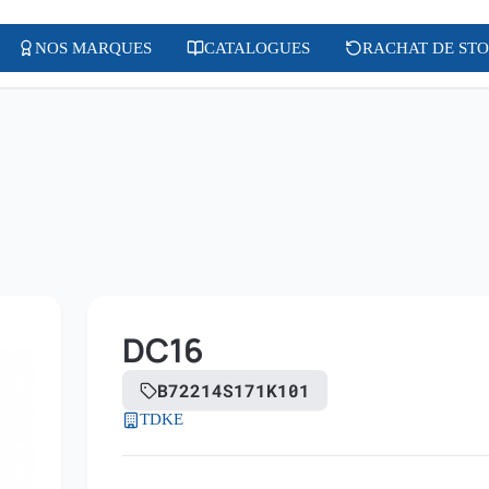
NOS MARQUES
CATALOGUES
RACHAT DE ST
DC16
B72214S171K101
TDKE