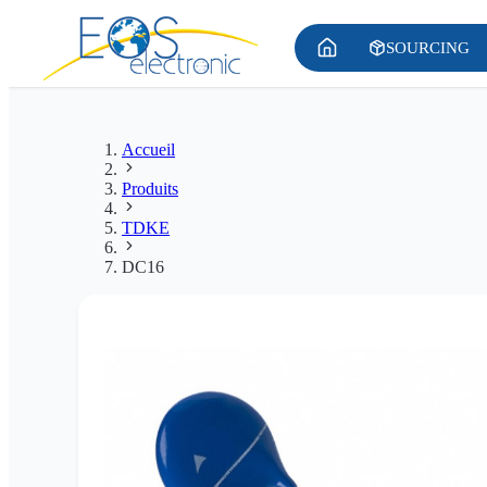
SOURCING
Accueil
Produits
TDKE
DC16