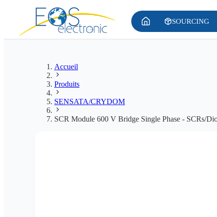
SOURCING
Accueil
Produits
SENSATA/CRYDOM
SCR Module 600 V Bridge Single Phase - SCRs/Dio