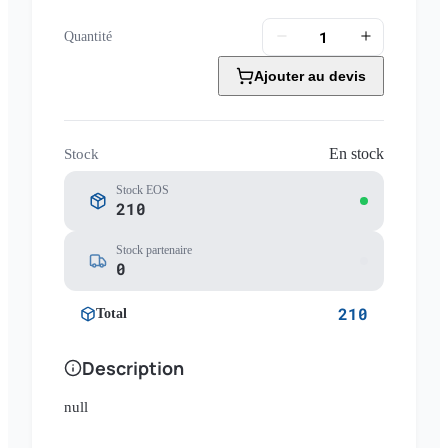
Quantité
Ajouter au devis
En stock
Stock
Stock EOS
210
Stock partenaire
0
210
Total
Description
null