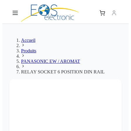
Accueil
Produits
PANASONIC EW / AROMAT
RELAY SOCKET 6 POSITION DIN RAIL