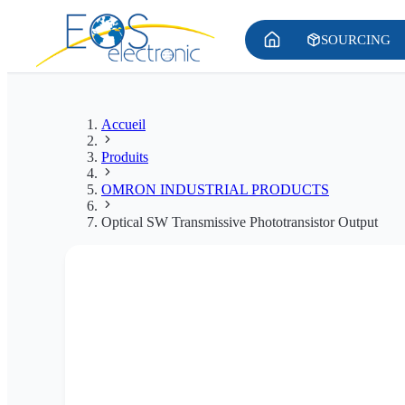
SOURCING
Accueil
Produits
OMRON INDUSTRIAL PRODUCTS
Optical SW Transmissive Phototransistor Output