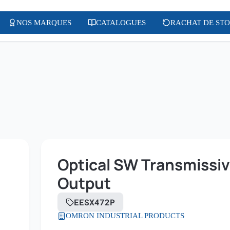
NOS MARQUES
CATALOGUES
RACHAT DE ST
Optical SW Transmissiv
Output
EESX472P
OMRON INDUSTRIAL PRODUCTS