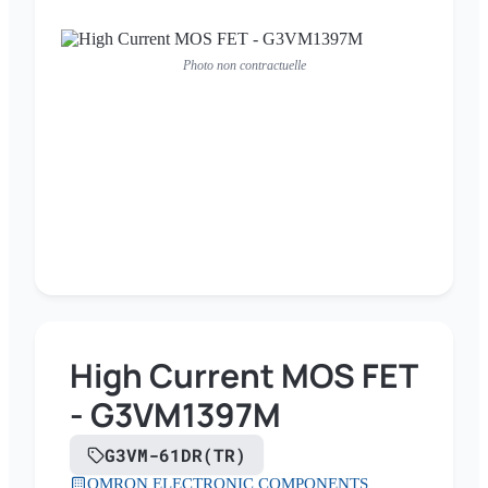
Photo non contractuelle
High Current MOS FET
- G3VM1397M
G3VM-61DR(TR)
OMRON ELECTRONIC COMPONENTS