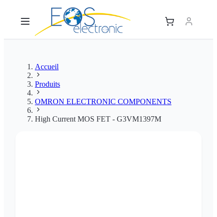
Accueil
Produits
OMRON ELECTRONIC COMPONENTS
High Current MOS FET - G3VM1397M