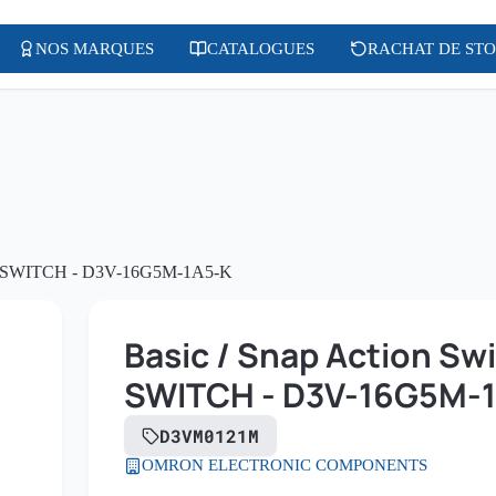
NOS MARQUES
CATALOGUES
RACHAT DE ST
IC SWITCH - D3V-16G5M-1A5-K
Basic / Snap Action S
SWITCH - D3V-16G5M-
D3VM0121M
OMRON ELECTRONIC COMPONENTS