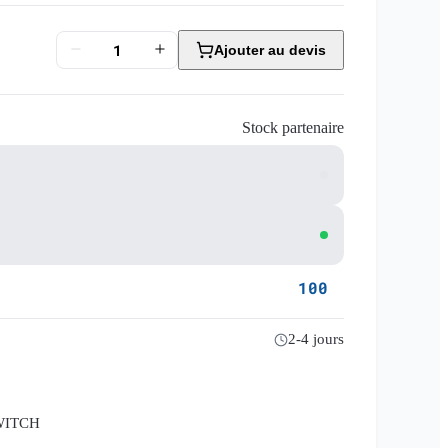
Ajouter au devis
Stock partenaire
100
2-4 jours
SWITCH