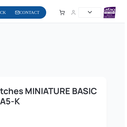
OCK
CONTACT
witches MINIATURE BASIC
1A5-K