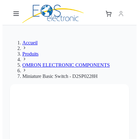
Accueil
Produits
OMRON ELECTRONIC COMPONENTS
Miniature Basic Switch - D2SP0228H