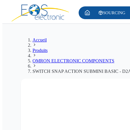
SOURCING
Accueil
Produits
OMRON ELECTRONIC COMPONENTS
SWITCH SNAP ACTION SUBMINI BASIC - D2