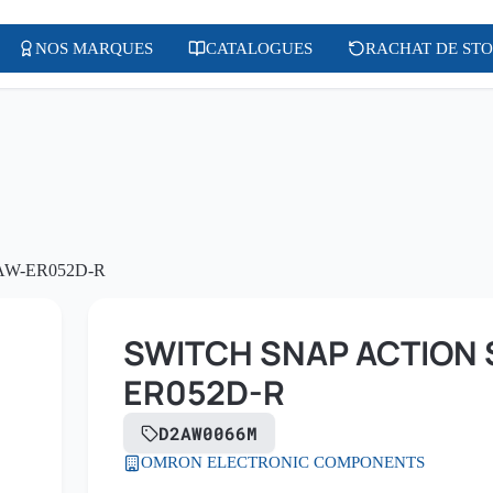
NOS MARQUES
CATALOGUES
RACHAT DE ST
AW-ER052D-R
SWITCH SNAP ACTION S
ER052D-R
D2AW0066M
OMRON ELECTRONIC COMPONENTS