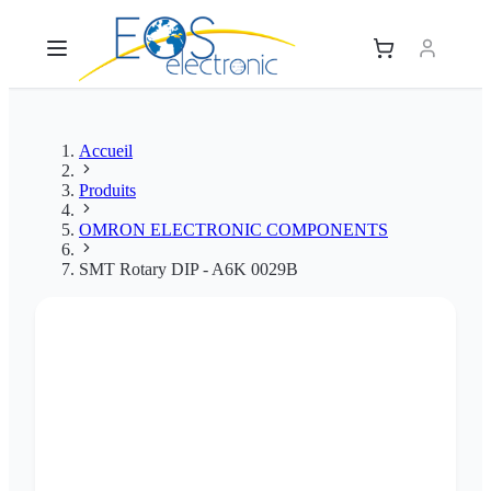
Accueil
Produits
OMRON ELECTRONIC COMPONENTS
SMT Rotary DIP - A6K 0029B