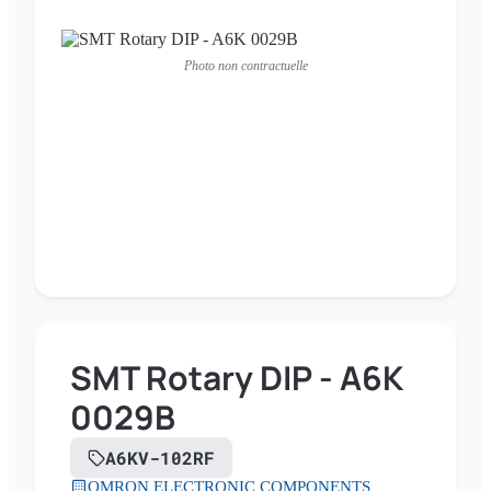
Photo non contractuelle
SMT Rotary DIP - A6K
0029B
A6KV-102RF
OMRON ELECTRONIC COMPONENTS