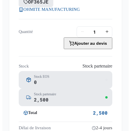
OF365JE
OHMITE MANUFACTURING
Quantité
Ajouter au devis
Stock partenaire
Stock
Stock EOS
0
Stock partenaire
2,500
2,500
Total
Délai de livraison
2-4 jours