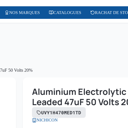
NOS MARQUES
CATALOGUES
RACHAT DE ST
47uF 50 Volts 20%
Aluminium Electrolytic 
Leaded 47uF 50 Volts 
UVY1H470MED1TD
NICHICON