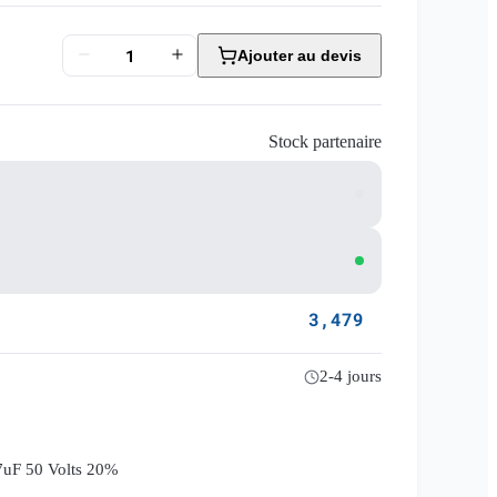
Ajouter au devis
Stock partenaire
3,479
2-4 jours
47uF 50 Volts 20%