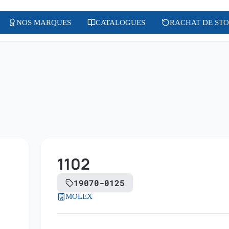
NOS MARQUES
CATALOGUES
RACHAT DE ST
1102
19070-0125
MOLEX