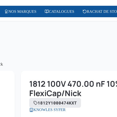
NOS MARQUES
CATALOGUES
RACHAT DE ST
ck
1812 100V 470.00 nF 10
FlexiCap/Nick
1812Y1000474KXT
KNOWLES SYFER