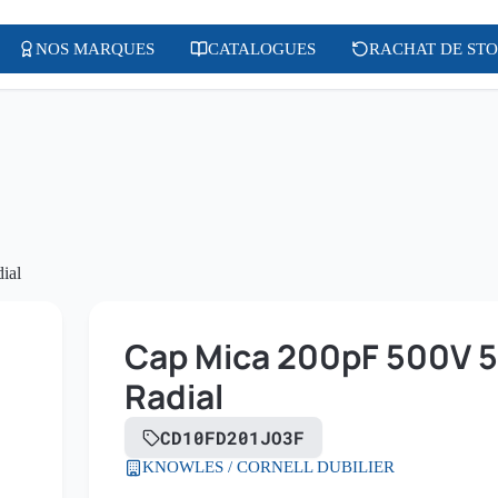
NOS MARQUES
CATALOGUES
RACHAT DE ST
ial
Cap Mica 200pF 500V 5
Radial
CD10FD201JO3F
KNOWLES / CORNELL DUBILIER