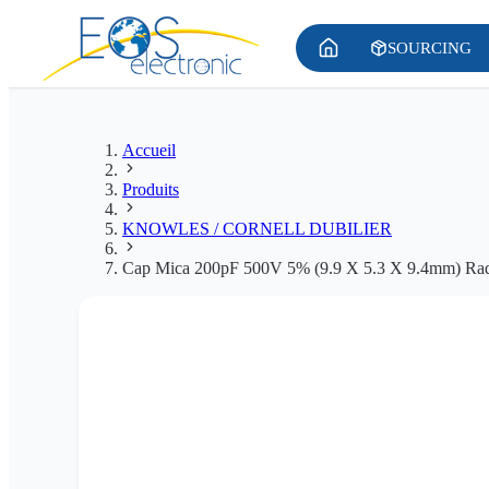
SOURCING
Accueil
Produits
KNOWLES / CORNELL DUBILIER
Cap Mica 200pF 500V 5% (9.9 X 5.3 X 9.4mm) Rad